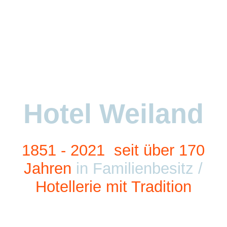
Startseite
Über uns
Hotel Weiland
Unterkunft
Gastronomie
1851 - 2021
seit über
170
Jahre
n
in Familienbesitz /
Hotellerie mit Tradition
Hotelerweiterung