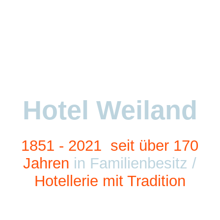
Startseite
Über uns
Hotel Weiland
Unterkunft
Gastronomie
1851 - 2021
seit über
170
Jahre
n
in Familienbesitz /
Hotellerie mit Tradition
Hotelerweiterung