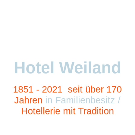
Startseite
Über uns
Hotel Weiland
Unterkunft
Gastronomie
1851 - 2021
seit über
170
Jahre
n
in Familienbesitz /
Hotellerie mit Tradition
Hotelerweiterung