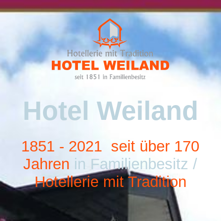
Startseite
Über uns
Hotel Weiland
Unterkunft
Gastronomie
1851 - 2021
seit über
170
Jahre
n
in Familienbesitz /
Hotellerie mit Tradition
Hotelerweiterung